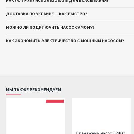
КАКУЮ ТРУБУ ИСПОЛЬЗОВАТЬ ДЛЯ ВСАСЫВАНИЯ?
ДОСТАВКА ПО УКРАИНЕ — КАК БЫСТРО?
МОЖНО ЛИ ПОДКЛЮЧИТЬ НАСОС САМОМУ?
КАК ЭКОНОМИТЬ ЭЛЕКТРИЧЕСТВО С МОЩНЫМ НАСОСОМ?
МЫ ТАКЖЕ РЕКОМЕНДУЕМ
75SWS 1.2-32-0.25 + муфта "Насосы плюс Оборудование"
75SWS 1.2-45-0.37 + муфта "Насосы плюс Оборудование"
₴ 4724 грн
₴ 5428 грн
Дренажный насос TP400 (400 Вт, производит: 125 л/мин, напор: 7 м) EuroAqua