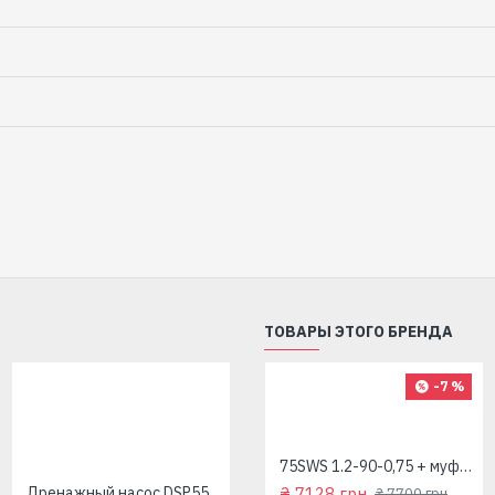
ТОВАРЫ ЭТОГО БРЕНДА
-7 %
75SWS 1.2-60-0.45 + муфта "Насосы плюс Оборудование"
75SWS 1.2-90-0,75 + муфта "Насосы плюс Оборудование"
₴ 5839 грн
Дренажный насос DSP550P(550 Вт+125л/мин+напор 8м)"Насосы+Оборудование"
₴ 7128 грн
₴ 7700 грн