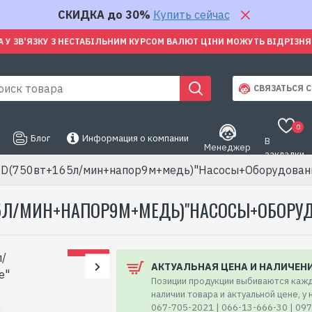
СКИДКА до 30%
Купить сейчас
А У ЗВ'ЯЗКУ З НЕСТАБІЛЬНИМ КУРСОМ ВАЛЮТ ЦІНИ МОЖУТЬ ВІДРІЗН
СВЯЗАТЬСЯ С
0
Блог
Информация о компании
В
Менеджер
закладки
SD(750вт+165л/мин+напор9м+медь)"Насосы+Оборудован
65Л/МИН+НАПОР9М+МЕДЬ)"НАСОСЫ+ОБОРУ
АКТУАЛЬНАЯ ЦЕНА И НАЛИЧЕН
Позиции продукции выбиваются кажд
наличии товара и актуальной цене, у
067-705-2021 | 066-13-666-30 | 09