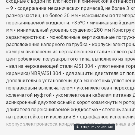
сходные с водой по плотности и химической активности
– 9 • содержание механических примесей, не более 3 к
размер частиц, не более 30 мм • максимальная темпер
перекачиваемой жидкости: +35°С • минимальный диам
мм • минимальный уровень осушения: 280 мм Констру
характеристики: • моноблочные вертикальные погружн
расположение напорного патрубка • корпусы электрон
камеры выполнены из нержавеющей стали • колесо ра
центробежное, полузакрытого типа, выполнено из про
• вал из нержавеющей стали AISI 304 • уплотнение то
керамика/NBR/AISI 304 • для защиты двигателя от по
дополнительно установлены два манжетных уплотнени
поплавковым выключателем • укомплектован переходн
коленчатой муфтой • укомплектован кабелем питания Д
асинхронный двухполюсный с короткозамкнутым рото
двигателя перекачиваемой жидкостью • степень защит
нагревостойкости изоляции В • однофазное исполнени
корпус электронасоса конденсатором • встроенная в 
защита от перегрузок с автоматическим перезапуском