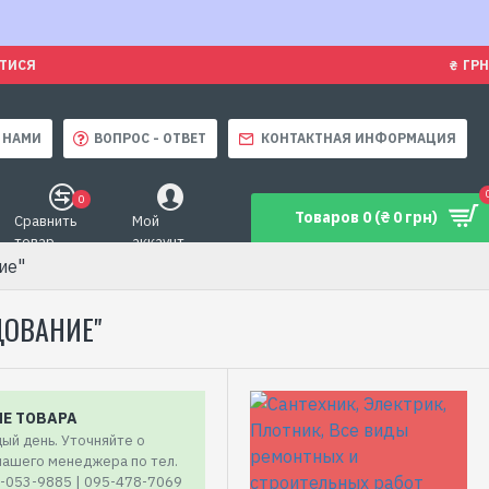
ЯТИСЯ
₴
ГРН
 НАМИ
ВОПРОС - ОТВЕТ
КОНТАКТНАЯ ИНФОРМАЦИЯ
0
Товаров 0 (₴ 0 грн)
Сравнить
Мой
товар
аккаунт
ие"
ДОВАНИЕ"
ИЕ ТОВАРА
ый день. Уточняйте о
 нашего менеджера по тел.
7-053-9885 | 095-478-7069