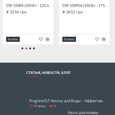
DSP 550PA (550 Вт - 125 л/мин - напор 7,5 м - медь) "Насосы+Оборудование" Дренажный насос
DSP 550PDA (550 Вт - 175 л/мин - напор: 7 м - медь) "Насосы+Оборудование" Дренажный насос
₴ 3256 грн
₴ 3652 грн
Купить
Купить
СТАТЬИ, НОВОСТИ, БЛОГ
ProgressTyT Насосы для Воды – Эффективное и Надёжное Решение для Дома и Бизнеса
19
февр.
0
Насос для полива