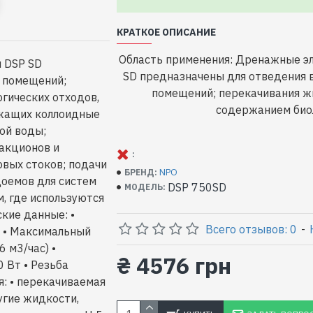
КРАТКОЕ ОПИСАНИЕ
Область применения: Дренажные э
 DSP SD
SD предназначены для отведения 
 помещений;
помещений; перекачивания ж
гических отходов,
содержанием биол
ржащих коллоидные
ой воды;
ракционов и
:
овых стоков; подачи
NPO
БРЕНД:
доемов для систем
DSP 750SD
МОДЕЛЬ:
м, где используются
кие данные: •
Всего отзывов: 0
-
) • Максимальный
6 м3/час) •
₴ 4576 грн
 Вт • Резьба
я: • перекачиваемая
угие жидкости,