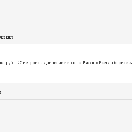
ый
ВЕЗДЕ?
х труб + 20 метров на давление в кранах.
Важно:
Всегда берите за
?