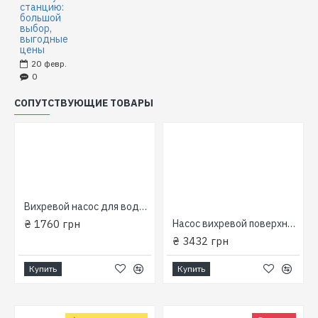
станцию:
большой
выбор,
выгодные
цены
20
февр.
0
СОПУТСТВУЮЩИЕ ТОВАРЫ
Вихревой насос для воды WZ 250 (250 Вт производит: 35 л/мин, напор: 36 м) EuroAqua
₴ 1760 грн
Насос вихревой поверхностный WZ 750 (750 Вт производит: 48 л/мин, напор: 78 м) EuroAqua
₴ 3432 грн
Купить
Купить