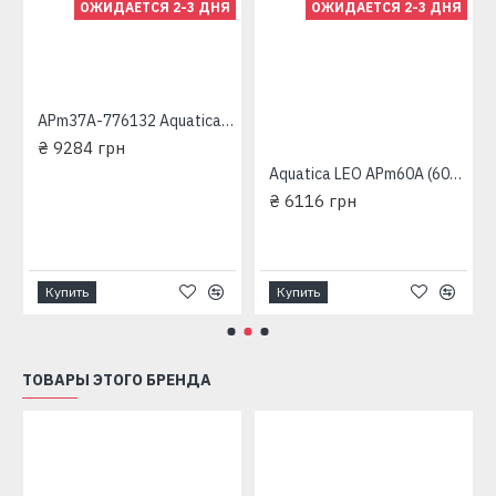
ОЖИДАЕТСЯ 2-3 ДНЯ
ОЖИДАЕТСЯ 2-3 ДНЯ
набжения
APm37A-776132 Aquatica Станция водоснабжения вихревая
₴ 9284 грн
Aquatica LEO APm60A (600 Вт - 50 л/мин - напор: 60 м - медь) (775133/24) Станция водоснабжения вихревая
₴ 6116 грн
Купить
Купить
ТОВАРЫ ЭТОГО БРЕНДА