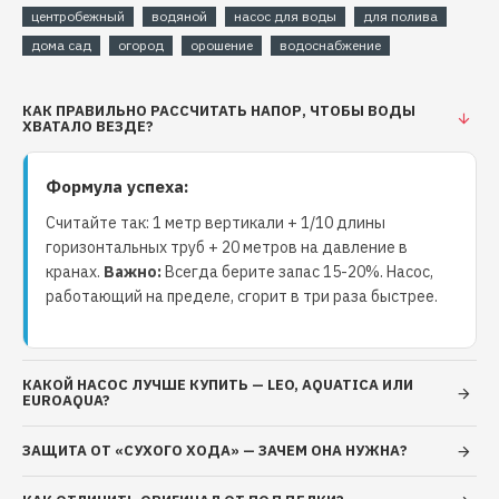
Так же используют при орошении приусадебных участков,
центробежный
водяной
насос для воды
для полива
садов. Насос Euroaqua является превосходным решением
дома сад
огород
орошение
водоснабжение
когда необходимо создать высокий напор жидкости с
небольшой производительностью.
Технические характеристики
КАК ПРАВИЛЬНО РАССЧИТАТЬ НАПОР, ЧТОБЫ ВОДЫ
ХВАТАЛО ВЕЗДЕ?
насосных мини станций
вихревых
Delta:
PKSM 60/2l
Формула успеха:
Считайте так: 1 метр вертикали + 1/10 длины
Мощность двигателя: 370 Вт
горизонтальных труб + 20 метров на давление в
Напряжение: 220 В
кранах.
Важно:
Всегда берите запас 15-20%. Насос,
Производительность: 35 л/мин
работающий на пределе, сгорит в три раза быстрее.
Напор: 30 м
Высота всасывания: 9 м
Давление: 10 атм
КАКОЙ НАСОС ЛУЧШЕ КУПИТЬ — LEO, AQUATICA ИЛИ
EUROAQUA?
Насосная мини станция
вихревая
Delta
ЗАЩИТА ОТ «СУХОГО ХОДА» — ЗАЧЕМ ОНА НУЖНА?
PKSM 60/2l
характеристики конструкции: