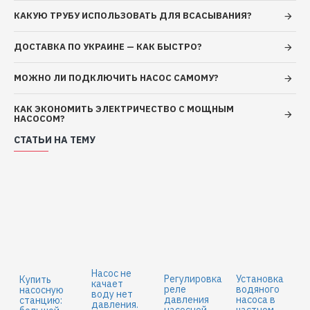
Порт подключения: 1"x1"
КАКУЮ ТРУБУ ИСПОЛЬЗОВАТЬ ДЛЯ ВСАСЫВАНИЯ?
Корпус насосной части: нержавеющая сталь
Кожух двигателя: алюминий
ДОСТАВКА ПО УКРАИНЕ — КАК БЫСТРО?
Вал двигателя: нержавеющая сталь
Рабочее колесо: полимер
МОЖНО ЛИ ПОДКЛЮЧИТЬ НАСОС САМОМУ?
Механическое уплотнение: керамика/графит
Гидроаккумулятор: сталь
КАК ЭКОНОМИТЬ ЭЛЕКТРИЧЕСТВО С МОЩНЫМ
НАСОСОМ?
Характеристики электрической
СТАТЬИ НА ТЕМУ
части:
Напряжение: 220-240 В
Частота: 50 Гц
Длина кабеля: 1 м
Класс защиты: IP44
Тип двигателя: асинхронный закрытого типа с
Насос не
внешней вентиляцией, со встроенной
Регулировка
Установка
Купить
качает
реле
водяного
насосную
термозащитой.
воду нет
давления
насоса в
станцию:
давления.