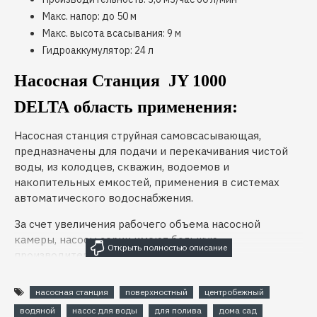
Макс. напор: до 50 м
Макс. высота всасывания: 9 м
Гидроаккумулятор: 24 л
Насосная Станция JY 1000
DELTA
область применения:
Насосная станция струйная самовсасывающая,
предназначены для подачи и перекачивания чистой
воды, из колодцев, скважин, водоемов и
накопительных емкостей, применения в системах
автоматического водоснабжения.
За счет увеличения рабочего объема насосной
камеры, насосы серии имеют большую
производительность.
Также часто используются для орошения
насосная станция
поверхностный
центробежный
приусадебных участков, садов, наполнения бассейнов.
водяной
насос для воды
для полива
дома сад