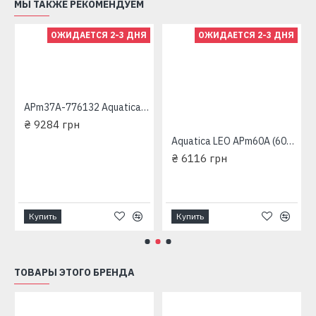
МЫ ТАКЖЕ РЕКОМЕНДУЕМ
ОЖИДАЕТСЯ 2-3 ДНЯ
ОЖИДАЕТСЯ 2-3 ДНЯ
набжения
APm37A-776132 Aquatica Станция водоснабжения вихревая
₴ 9284 грн
Aquatica LEO APm60A (600 Вт - 50 л/мин - напор: 60 м - медь) (775133/24) Станция водоснабжения вихревая
₴ 6116 грн
Купить
Купить
ТОВАРЫ ЭТОГО БРЕНДА