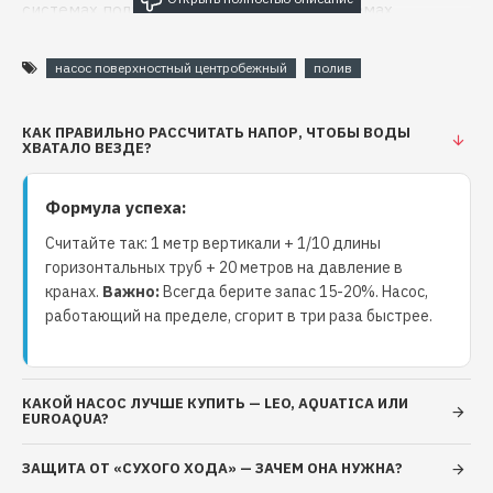
системах полива садов и огородов, системах
капельного орошения, системах повышения давления
различного назначения. Являются хорошим решением
насос поверхностный центробежный
полив
для использования в станциях автоматического
повышения давления для систем водоснабжения
частных домов и коттеджей.
КАК ПРАВИЛЬНО РАССЧИТАТЬ НАПОР, ЧТОБЫ ВОДЫ
ХВАТАЛО ВЕЗДЕ?
Техническая характеристика:
Формула успеха:
Номинальная объемная подача 2,4 м3/час (40
Считайте так: 1 метр вертикали + 1/10 длины
л/мин)
горизонтальных труб + 20 метров на давление в
Номинальный напор: 30 м
кранах.
Важно:
Всегда берите запас 15-20%. Насос,
Максимальная объемная подача: 4,8 м3/час (80
работающий на пределе, сгорит в три раза быстрее.
л/мин)
Максимальный напор: 46 м
Максимальная ввысота всасывания: 8 м (с
обратным клапаном в точке забора воды)
КАКОЙ НАСОС ЛУЧШЕ КУПИТЬ — LEO, AQUATICA ИЛИ
EUROAQUA?
Масса 8 кг
Двигатель: асинхронный двухполюсный с
ЗАЩИТА ОТ «СУХОГО ХОДА» — ЗАЧЕМ ОНА НУЖНА?
короткозамкнутым ротором, с