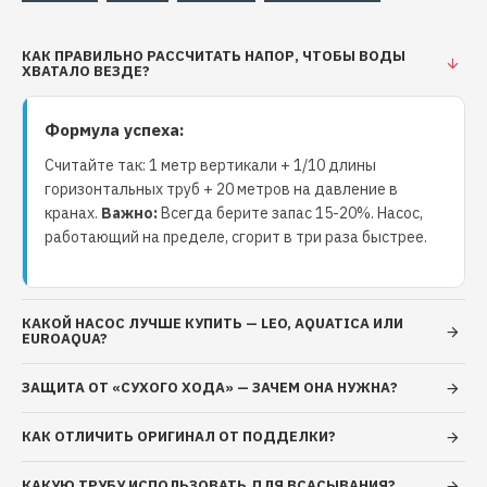
"NPO"
насосы
Срок службы
15+ лет
5-7 лет
КАК ПРАВИЛЬНО РАССЧИТАТЬ НАПОР, ЧТОБЫ ВОДЫ
ХВАТАЛО ВЕЗДЕ?
Гарантия
2 года
1 год
Формула успеха:
Уровень шума
45 дБ
60-75 дБ
Считайте так: 1 метр вертикали + 1/10 длины
горизонтальных труб + 20 метров на давление в
⚙
Области применения:
кранах.
Важно:
Всегда берите запас 15-20%. Насос,
работающий на пределе, сгорит в три раза быстрее.
ДЛЯ ДОМА
ДЛЯ БИЗНЕСА
Водоснабжение
Автомойки
коттеджей
Сельское хозяйство
КАКОЙ НАСОС ЛУЧШЕ КУПИТЬ — LEO, AQUATICA ИЛИ
EUROAQUA?
Системы полива
Промышленные
Бассейны и фонтаны
линии
ЗАЩИТА ОТ «СУХОГО ХОДА» — ЗАЧЕМ ОНА НУЖНА?
КАК ОТЛИЧИТЬ ОРИГИНАЛ ОТ ПОДДЕЛКИ?
!
Специальное предложение!
Только до конца месяца при заказе QB 70 "NPO":
КАКУЮ ТРУБУ ИСПОЛЬЗОВАТЬ ДЛЯ ВСАСЫВАНИЯ?