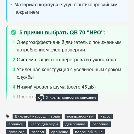
•
Материал корпуса:
чугун с антикоррозийным
покрытием
✓
5 причин выбрать QB 70 "NPO":
1
Энергоэффективный двигатель с пониженным
потреблением электроэнергии
2
Система защиты от перегрева и сухого хода
3
Усиленная конструкция с увеличенным сроком
службы
4
Низкий уровень шума (всего 45 дБ)
5
Простота установки и обслуживания
↔
Сравнение с аналогами:
Вихревой насос для воды
поверхностный
насос
водяной
насос для воды
для полива
бассейна
QB 70
Обычные
дома сад
Характеристика
огород
орошение
водоснабжение