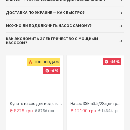
✓
Бесплатная доставка по всей Украине
ДОСТАВКА ПО УКРАИНЕ — КАК БЫСТРО?
✓
Набор сменных фильтров в подарок
✓
МОЖНО ЛИ ПОДКЛЮЧИТЬ НАСОС САМОМУ?
Гарантия 5 лет при онлайн-заказе
КАК ЭКОНОМИТЬ ЭЛЕКТРИЧЕСТВО С МОЩНЫМ
Осталось 7 насосов по акции
НАСОСОМ?
-16 %
ТОП ПРОДАЖ
-6 %
для колодца
Купить насос для воды в колодец (800 Вт, напор: 43м, производит: 90 л/мин) GARDEN 1000-4-Robot "NPO"
Насос 3SEm3.5/28 центробежный скважинный 1,5кВт Н107м 90л/мин Ø80мм Aquatica Dongyin 777395
₴ 8228 грн
₴ 12100 грн
₴ 8756 грн
₴ 14344 грн